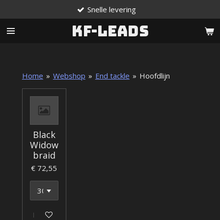
Snelle levering
Ga
direct
KF-Leads
naar
de
hoofdinhoud
Home
»
Webshop
»
End tackle
»
Hoofdlijn
Black
Widow
braid
€ 72,55
In winkelwagen