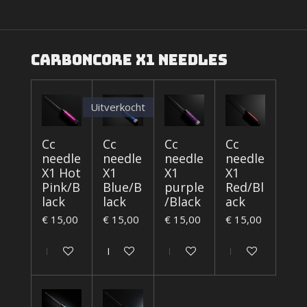
Carboncore X1 needles
Uitverkocht
Cc
Cc
Cc
Cc
needle
needle
needle
needle
X1 Hot
X1
X1
X1
Pink/B
Blue/B
purple
Red/Bl
lack
lack
/Black
ack
€ 15,00
€ 15,00
€ 15,00
€ 15,00
In winkelwagen
Houd mij op de hoogte
In winkelwagen
In winkelwagen