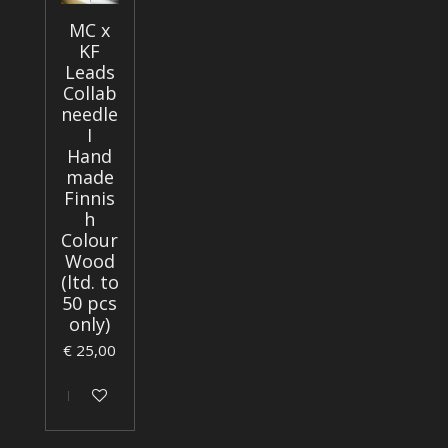
MC x
KF
Leads
Collab
needle
I
Hand
made
Finnis
h
Colour
Wood
(ltd. to
50 pcs
only)
€ 25,00
Houd mij op de hoogte