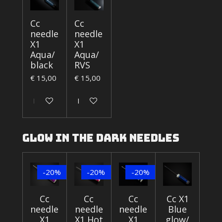
Cc
Cc
needle
needle
X1
X1
Aqua/
Aqua/
black
RVS
€ 15,00
€ 15,00
In winkelwagen
In winkelwagen
Glow in the dark needles
-20%
-20%
-20%
Cc
Cc
Cc
Cc X1
needle
needle
needle
Blue
X1
X1 Hot
X1
glow/