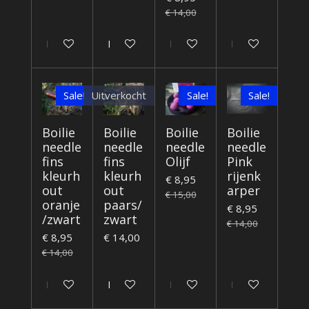
€ 14,00
In winkelwagen
In winkelwagen
Houd mij op de hoogte
Houd mij op de
Sale!
Uitverkocht
Sale!
Sale!
Boilie
Boilie
Boilie
Boilie
needle
needle
needle
needle
fins
fins
Olijf
Pink
kleurh
kleurh
rijenk
€ 8,95
out
out
arper
€ 15,00
oranje
paars/
€ 8,95
/zwart
zwart
€ 14,00
€ 8,95
€ 14,00
€ 14,00
In winkelwagen
Houd mij op de hoogte
In winkelwagen
In winkelwagen