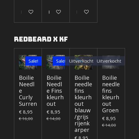
In winkelwagen
In winkelwagen
In winkelwagen
Redbeard x KF
Sale!
Sale!
Uitverkocht
Uitverkocht
Boilie
Boilie
Boilie
Boilie
Needl
Needl
needle
needle
e
e Fins
fins
fins
Curly
kleurh
kleurh
kleurh
Surren
out
out
out
blauw
Groen
€ 8,95
€ 8,95
/grijs
€ 8,95
€ 16,00
€ 14,00
rijenk
€ 14,00
arper
€ 8,95