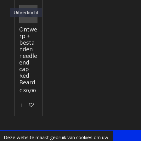
Uitverkocht
Ontwe
rp +
besta
nden
needle
end
cap
Red
Beard
€ 80,00
Houd mij op de hoogte
Deze website maakt gebruik van cookies om uw