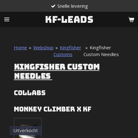
Snelle levering
Ga
direct
KF-Leads
naar
de
hoofdinhoud
Home
»
Webshop
»
Kingfisher
»
Kingfisher
Customs
Custom Needles
KINGFISHER CUSTOM
NEEDLES
COllabs
Monkey Climber x KF
Uitverkocht