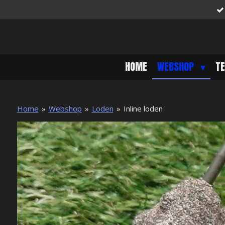
Ga
direct
naar
de
hoofdinhoud
HOME
WEBSHOP
T
Home
»
Webshop
»
Loden
»
Inline loden