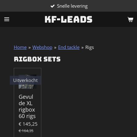
Snelle levering
Ga
direct
KF-Leads
naar
de
hoofdinhoud
Home
»
Webshop
»
End tackle
»
Rigs
Rigbox sets
Uitverkocht
Gevul
de XL
rigbox
60 rigs
€ 145,25
€ 164,35