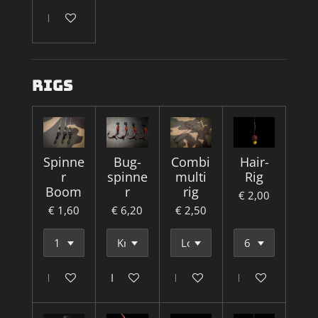
Houd mij op de hoogte
rigs
Spinne
Bug-
Combi
Hair-
r
spinne
multi
Rig
Boom
r
rig
€ 2,00
€ 1,60
€ 6,20
€ 2,50
In winkelwagen
In winkelwagen
In winkelwagen
In winkelwagen