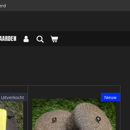
erd
AARDEN
Uitverkocht
Nieuw