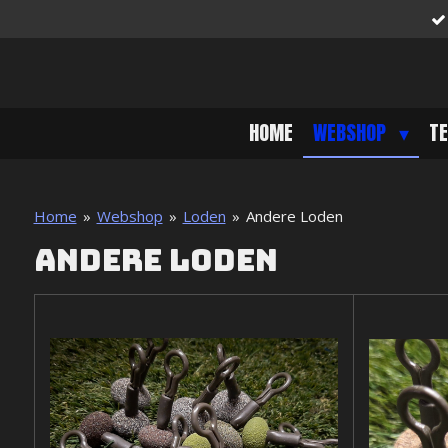
Ga
direct
naar
de
hoofdinhoud
HOME
WEBSHOP
T
Home
»
Webshop
»
Loden
»
Andere Loden
Andere Loden