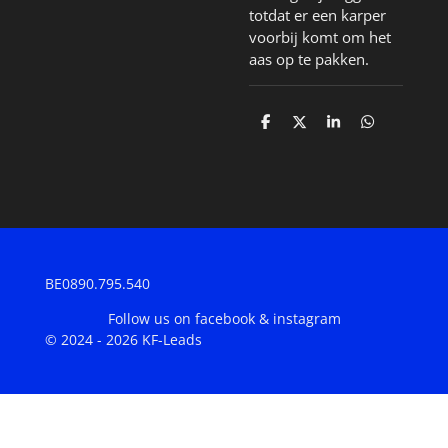
totdat er een karper
voorbij komt om het
aas op te pakken.
D
D
S
D
e
e
h
e
l
e
a
l
e
l
r
e
n
e
n
BE0890.795.540
Follow us on facebook & instagram
© 2024 - 2026 KF-Leads