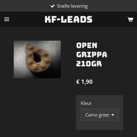
Snelle levering
Ga
direct
KF-Leads
naar
de
hoofdinhoud
Open
Grippa
210gr
€ 1,90
Kleur