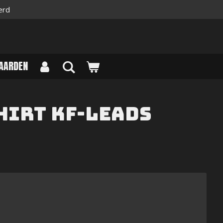
erd
AARDEN
hirt KF-Leads