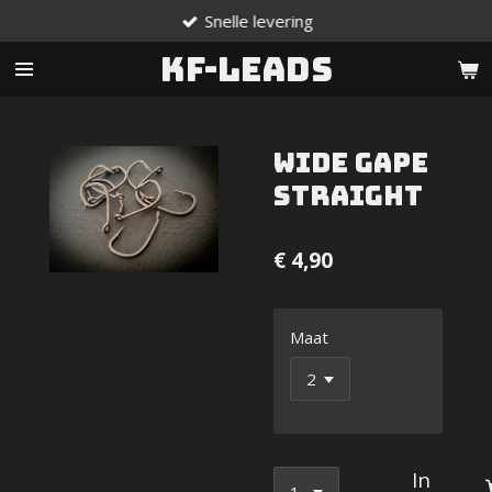
Snelle levering
Ga
direct
KF-Leads
naar
de
hoofdinhoud
Wide Gape
Straight
€ 4,90
Maat
In