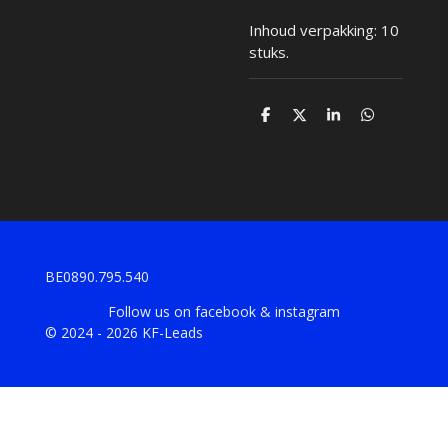
Inhoud verpakking: 10
stuks.
D
D
S
D
e
e
h
e
l
e
a
l
e
l
r
e
n
e
n
BE0890.795.540
Follow us on facebook & instagram
© 2024 - 2026 KF-Leads