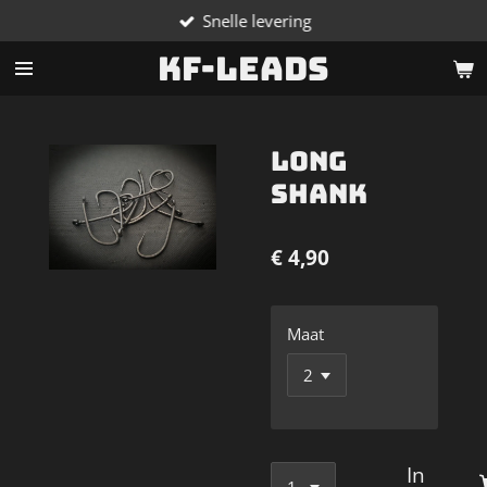
Snelle levering
Ga
direct
KF-Leads
naar
de
hoofdinhoud
Long
Shank
€ 4,90
Maat
In