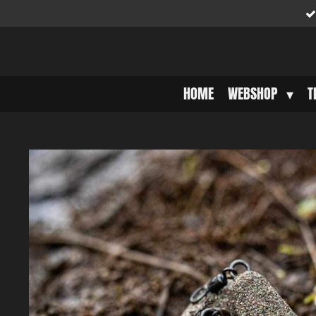
Ga
direct
naar
de
hoofdinhoud
HOME
WEBSHOP
T