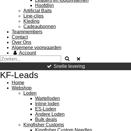
Leaders en loodsystemen
Hoofdlijn
Artificial Baits
Line-clips
Kleding
Cadeaubonnen
Teammembers
Contact
Over Ons
Algemene voorwaarden
Account
Snelle levering
KF-Leads
Home
Webshop
Loden
Wartelloden
Inline loden
ES-Loden
Andere Loden
Bulk deals
Kingfisher Customs
Kingfisher Custom Needles