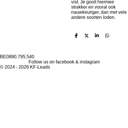
vist. Je gooit hiermee
strakker en vooral ook
nauwkeuriger, dan met vele
andere soorten loden.
D
D
S
D
e
e
h
e
l
e
a
l
e
l
r
e
n
e
n
BE0890.795.540
Follow us on facebook & instagram
© 2024 - 2026 KF-Leads