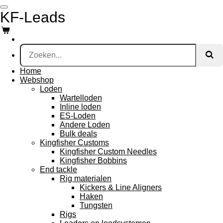
Ga
KF-Leads
direct
naar
de
hoofdinhoud
Home
Webshop
Loden
Wartelloden
Inline loden
ES-Loden
Andere Loden
Bulk deals
Kingfisher Customs
Kingfisher Custom Needles
Kingfisher Bobbins
End tackle
Rig materialen
Kickers & Line Aligners
Haken
Tungsten
Rigs