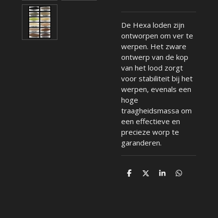
De Hexa loden zijn
ontworpen om ver te
werpen. Het zware
ontwerp van de kop
van het lood zorgt
voor stabiliteit bij het
werpen, evenals een
hoge
traagheidsmassa om
een effectieve en
precieze worp te
garanderen.
D
D
S
D
e
e
h
e
l
e
a
l
e
l
r
e
n
e
n