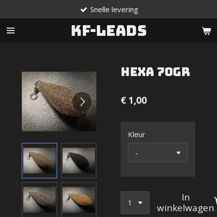
Snelle levering
Ga
direct
KF-Leads
naar
de
hoofdinhoud
Hexa 70gr
€ 1,00
Kleur
In
winkelwagen