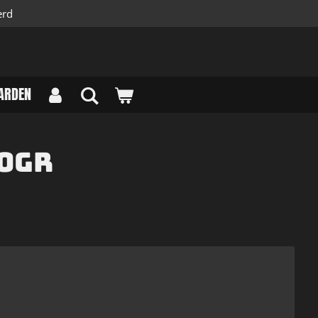
erd
ARDEN
90gr