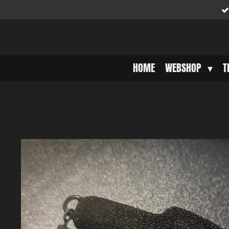
Ga
direct
naar
de
hoofdinhoud
HOME
WEBSHOP
T