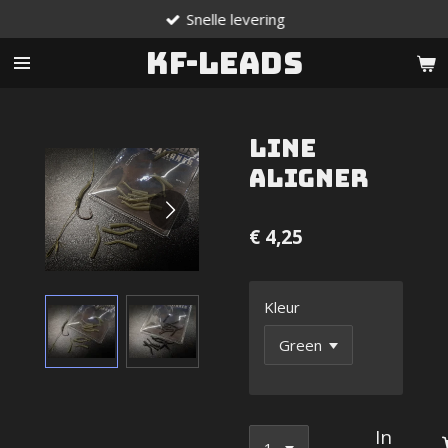
Snelle levering
Ga
direct
KF-Leads
naar
de
hoofdinhoud
Line
Aligner
€ 4,25
Kleur
In