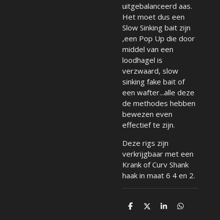
uitgebalanceerd aas.
Het moet dus een
Slow Sinking bait zijn
,een Pop Up die door
middel van een
loodhagel is
verzwaard,
slow
sinking fake bait
of
een wafter...alle deze
de methodes hebben
bewezen even
effectief te zijn.
Deze rigs zijn
verkrijgbaar met een
Krank of Curv Shank
haak in maat 6 4 en 2.
D
D
S
D
e
e
h
e