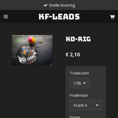
Snelle levering
Ga
direct
KF-Leads
naar
de
hoofdinhoud
KD-Rig
€ 2,10
Trekkracht
Haakmaat
Kicker