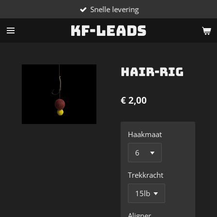
Snelle levering
Ga
direct
KF-Leads
naar
de
hoofdinhoud
Hair-Rig
€ 2,00
Haakmaat
Trekkracht
Aligner