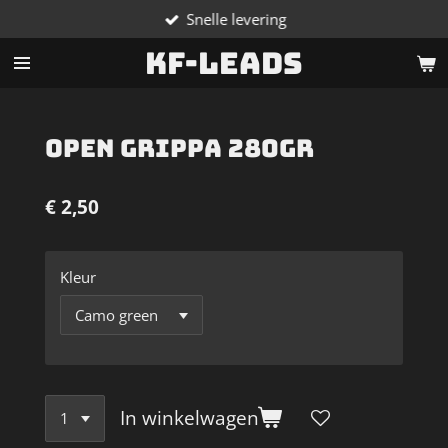
Snelle levering
Ga
direct
KF-Leads
naar
de
hoofdinhoud
Open Grippa 280gr
€ 2,50
Kleur
In winkelwagen