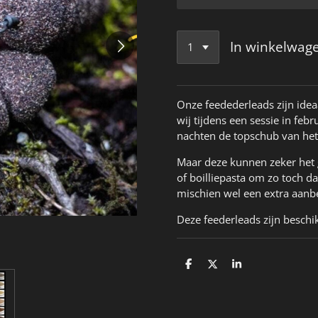
In winkelwag
Onze feedederleads zijn idea
wij tijdens een sessie in feb
nachten de topschub van het
Maar deze kunnen zeker het 
of boilliepasta om zo toch dat
mischien wel een extra aanbe
Deze feederleads zijn beschi
D
D
S
e
e
h
l
e
a
e
l
r
n
e