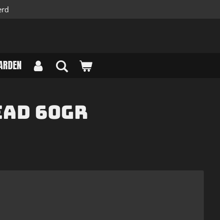
erd
ARDEN
ead 60gr