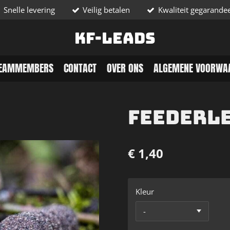
Snelle levering
Veilig betalen
Kwaliteit gegarande
KF-Leads
EAMMEMBERS
CONTACT
OVER ONS
ALGEMENE VOORWA
Feederl
€ 1,40
Kleur