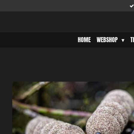
Ga
direct
naar
de
hoofdinhoud
HOME
WEBSHOP
T