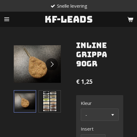
Snelle levering
Ga
direct
KF-Leads
naar
de
hoofdinhoud
Inline
Grippa
90gr
€ 1,25
Kleur
Insert