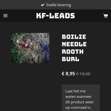
Snelle levering
Ga
direct
KF-Leads
naar
de
hoofdinhoud
Boilie
needle
Rooth
burl
€ 8,95
€ 18,00
Laat het me
weten wanneer
dit product weer
op voorraad is.