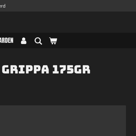
erd
ARDEN
 grippa 175gr