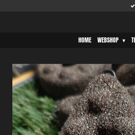
Ga
direct
naar
de
hoofdinhoud
HOME
WEBSHOP
T