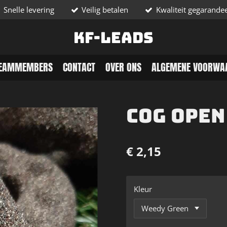
Snelle levering
Veilig betalen
Kwaliteit gegarande
KF-Leads
EAMMEMBERS
CONTACT
OVER ONS
ALGEMENE VOORWA
COG open
€ 2,15
Kleur