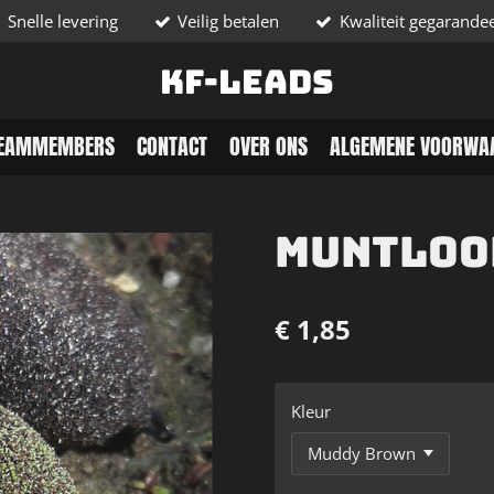
Snelle levering
Veilig betalen
Kwaliteit gegarande
KF-Leads
EAMMEMBERS
CONTACT
OVER ONS
ALGEMENE VOORWA
Muntloo
€ 1,85
Kleur