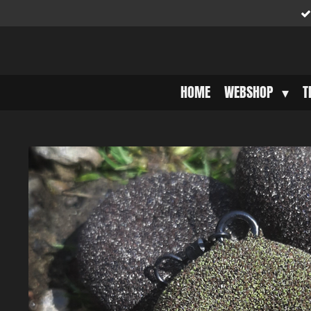
Ga
direct
naar
de
hoofdinhoud
HOME
WEBSHOP
T