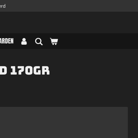
erd
ARDEN
d 170gr