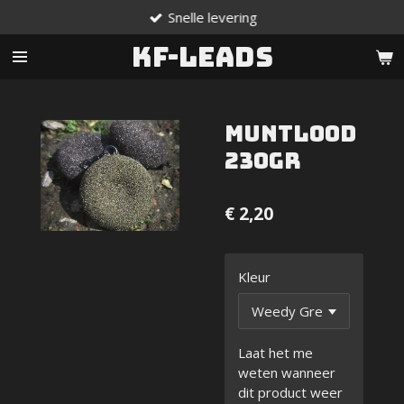
Snelle levering
Ga
direct
KF-Leads
naar
de
hoofdinhoud
Muntlood
230gr
€ 2,20
Kleur
Laat het me
weten wanneer
dit product weer