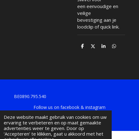
een eenvoudige en
veilige
bevestiging aan je
loodclip of quick link.
D
D
S
D
e
e
h
e
l
e
a
l
e
l
r
e
n
e
n
BE0890.795.540
Follow us on facebook & instagram
© 2024 - 2026 KF-Leads
Deze website maakt gebruik van cookies om uw
ervaring te verbeteren en op maat gemaakte
advertenties weer te geven. Door op
‘Accepteren’ te klikken, gaat u akkoord met het