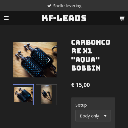
Snelle levering
Ga
direct
KF-Leads
naar
de
hoofdinhoud
Carbonco
re X1
"Aqua"
bobbin
€ 15,00
Setup