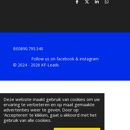
D
D
S
D
e
e
h
e
l
e
a
l
e
l
r
e
n
e
n
BE0890.795.540
Follow us on facebook & instagram
© 2024 - 2026 KF-Leads
Deze website maakt gebruik van cookies om uw
ervaring te verbeteren en op maat gemaakte
advertenties weer te geven. Door op
‘Accepteren’ te klikken, gaat u akkoord met het
gebruik van alle cookies.