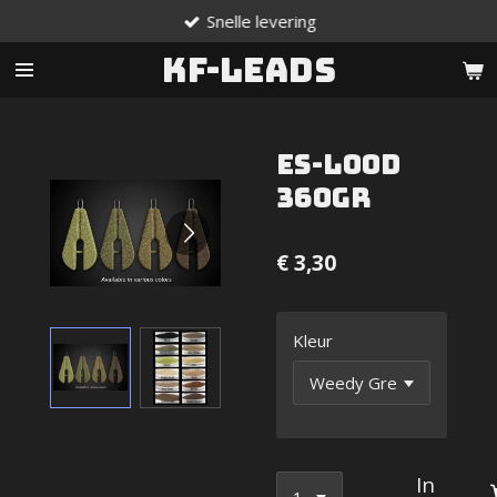
Snelle levering
Ga
direct
KF-Leads
naar
de
hoofdinhoud
ES-Lood
360gr
€ 3,30
Kleur
In