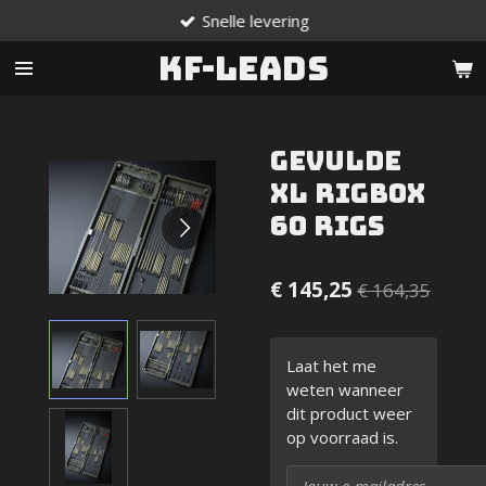
Snelle levering
Ga
direct
KF-Leads
naar
de
hoofdinhoud
Gevulde
XL rigbox
60 rigs
€ 145,25
€ 164,35
Laat het me
weten wanneer
dit product weer
op voorraad is.