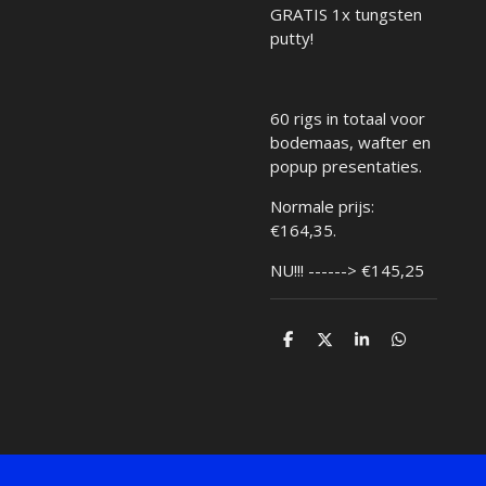
GRATIS 1x tungsten
putty!
60 rigs in totaal voor
bodemaas, wafter en
popup presentaties.
Normale prijs:
€164,35.
NU!!! ------> €145,25
D
D
S
D
e
e
h
e
l
e
a
l
e
l
r
e
n
e
n