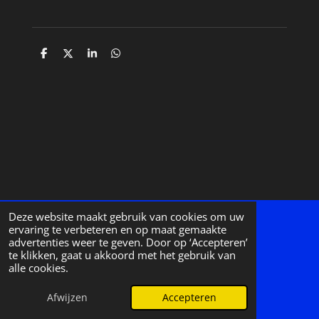
D
D
S
D
e
e
h
e
l
e
a
l
e
l
r
e
n
e
n
Deze website maakt gebruik van cookies om uw
ervaring te verbeteren en op maat gemaakte
BE0890.795.540
advertenties weer te geven. Door op ‘Accepteren’
te klikken, gaat u akkoord met het gebruik van
Follow us on facebook & instagram
alle cookies.
© 2024 - 2026 KF-Leads
Afwijzen
Accepteren