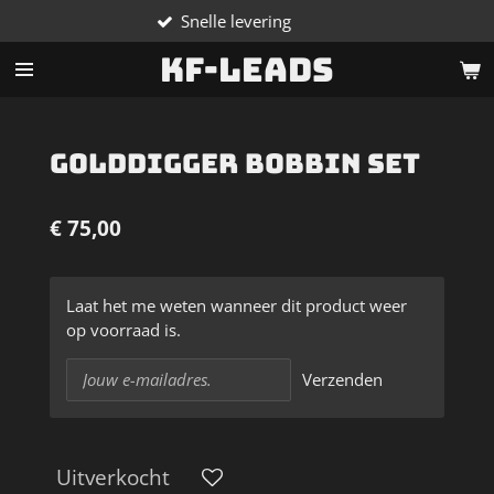
Snelle levering
Ga
direct
KF-Leads
naar
de
hoofdinhoud
Golddigger bobbin set
€ 75,00
Laat het me weten wanneer dit product weer
op voorraad is.
Verzenden
Uitverkocht